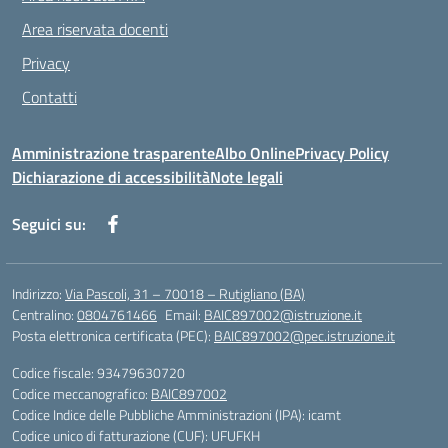
Area riservata docenti
Privacy
Contatti
Amministrazione trasparente
Albo Online
Privacy Policy
Dichiarazione di accessibilità
Note legali
Seguici su:
Indirizzo:
Via Pascoli, 31 – 70018 – Rutigliano (BA)
Centralino:
0804761466
Email:
BAIC897002@istruzione.it
Posta elettronica certificata (PEC):
BAIC897002@pec.istruzione.it
Codice fiscale: 93479630720
Codice meccanografico:
BAIC897002
Codice Indice delle Pubbliche Amministrazioni (IPA): icamt
Codice unico di fatturazione (CUF): UFUFKH