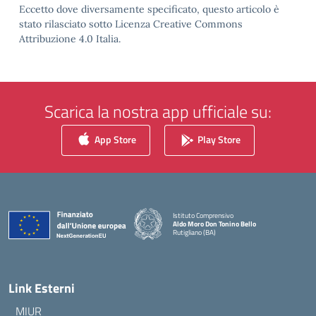
Eccetto dove diversamente specificato, questo articolo è
stato rilasciato sotto Licenza Creative Commons
Attribuzione 4.0 Italia.
Scarica la nostra app ufficiale su:
App Store
Play Store
Istituto Comprensivo
Aldo Moro Don Tonino Bello
Rutigliano (BA)
— Visita la pagina iniziale della scuola
Link Esterni
MIUR