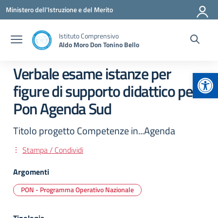
Vai ai contenuti
Vai al menu di navigazione
Vai al footer
Ministero dell'Istruzione e del Merito
Istituto Comprensivo
Aldo Moro Don Tonino Bello
Verbale esame istanze per
Apr
figure di supporto didattico per
Pon Agenda Sud
Titolo progetto Competenze in...Agenda
Stampa / Condividi
Argomenti
PON - Programma Operativo Nazionale