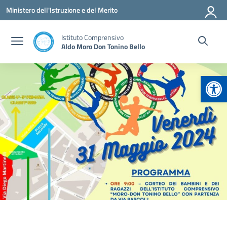
Vai ai contenuti
Vai al menu di navigazione
Vai al footer
Ministero dell'Istruzione e del Merito
Istituto Comprensivo
Aldo Moro Don Tonino Bello
Apr