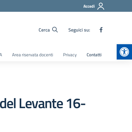
Accedi
Cerca
Seguici su:
Apr
TA
Area riservata docenti
Privacy
Contatti
a del Levante 16-