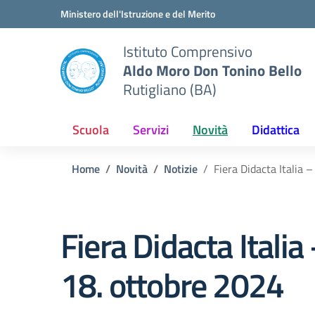
Vai ai contenuti
Vai al menu di navigazione
Vai al footer
Ministero dell'Istruzione e del Merito
Istituto Comprensivo
Aldo Moro Don Tonino Bello
Rutigliano (BA)
Scuola
Servizi
Novità
Didattica
Home
Novità
Notizie
Fiera Didacta Italia 
Fiera Didacta Italia
18. ottobre 2024