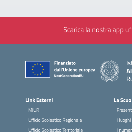
Scarica la nostra app uff
Is
A
Ru
— 
Link Esterni
La Scuo
MIUR
Present
Ufficio Scolastico Regionale
I luoghi
Ufficio Scolastico Territoriale
I numeri