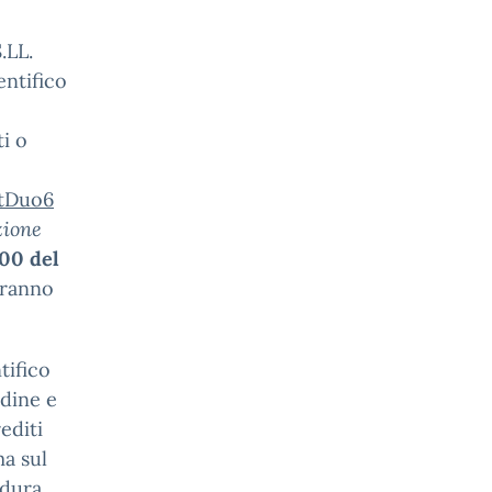
.LL.
entifico
ti o
wtDuo6
zione
:00 del
aranno
tifico
rdine e
editi
ma sul
edura