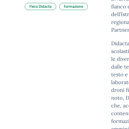
Fiera Didacta
formazione
fianco 
dell’Is
regiona
Partner
Didacta
scolast
le dive
dalle t
testo e
laborat
droni f
noto, D
che, ac
contenu
formazi
amminis