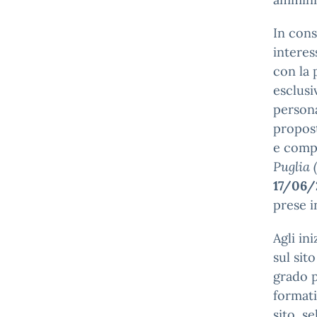
In cons
interes
con la 
esclusi
persona
propost
e comp
Puglia 
17/06/
prese i
Agli in
sul sit
grado p
formati
sito, s