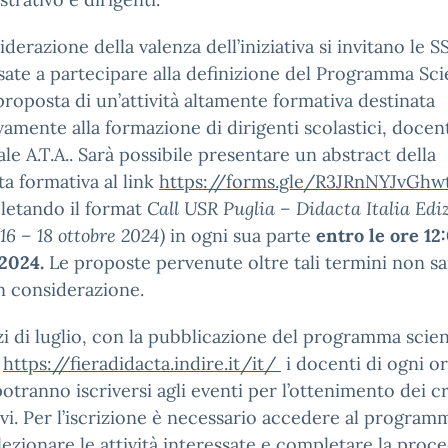
iderazione della valenza dell’iniziativa si invitano le SS
sate a partecipare alla definizione del Programma Sci
proposta di un’attività altamente formativa destinata
vamente alla formazione di dirigenti scolastici, docen
le A.T.A.. Sarà possibile presentare un abstract della
a formativa al link
https://forms.gle/R3JRnNYJvGh
letando il format
Call USR Puglia – Didacta
Italia Edi
(16 – 18 ottobre 2024)
in ogni sua parte
entro le ore 12
2024.
Le proposte pervenute oltre tali termini non s
n considerazione.
izi di luglio, con la pubblicazione del programma scien
o
https://fieradidacta.indire.it/it/
i docenti di ogni o
otranno iscriversi agli eventi per l’ottenimento dei cr
vi. Per l’iscrizione è necessario accedere al program
elezionare le attività interessate e completare la proc