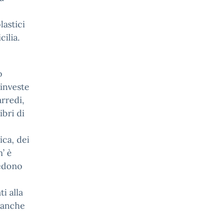
lastici
cilia.
o
 investe
arredi,
ibri di
ica, dei
’ è
vedono
i alla
 anche