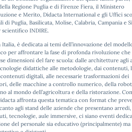
della Regione Puglia e di Firenze Fiera, il Ministero
truzione e Merito, Didacta International e gli Uffici sco
li di Puglia, Basilicata, Molise, Calabria, Campania e Si
 scientifico INDIRE.
 Italia, è dedicata ai temi dell’innovazione del modell
ico per affrontare la fase di profonda rivoluzione che
rse dimensioni del fare scuola: dalle architetture agli 
ecnologie didattiche alle metodologie, dai contenuti, l
 contenuti digitali, alle necessarie trasformazioni dei
ori, delle macchine a controllo numerico, della robot
ino al mondo dell’agricoltura e della ristorazione. Com
idacta affronta questa tematica con format che pre
canto agli stand delle aziende che presentano arredi,
ti, tecnologie, aule immersive, ci siano eventi dedicat
one del personale sia educativo (principalmente) ma
trativo e dirigenti.