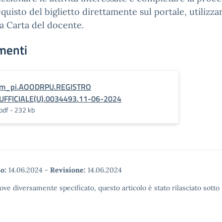
cquisto del biglietto direttamente sul portale, utilizz
a Carta del docente.
menti
m_pi.AOODRPU.REGISTRO
UFFICIALE(U).0034493.11-06-2024
pdf - 232 kb
o:
14.06.2024
-
Revisione:
14.06.2024
ove diversamente specificato, questo articolo è stato rilasciato sott