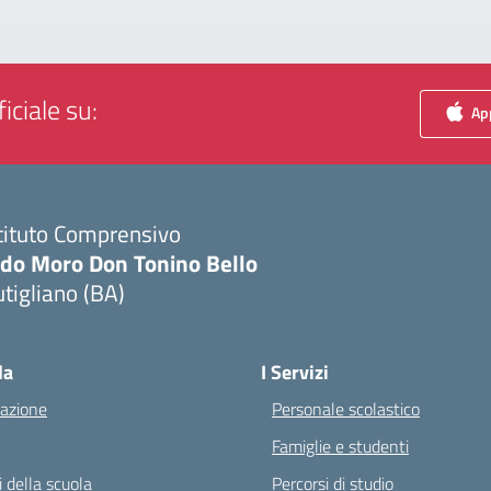
iciale su:
App
tituto Comprensivo
ldo Moro Don Tonino Bello
tigliano (BA)
Visita la pagina iniziale della scuola
la
I Servizi
azione
Personale scolastico
Famiglie e studenti
 della scuola
Percorsi di studio