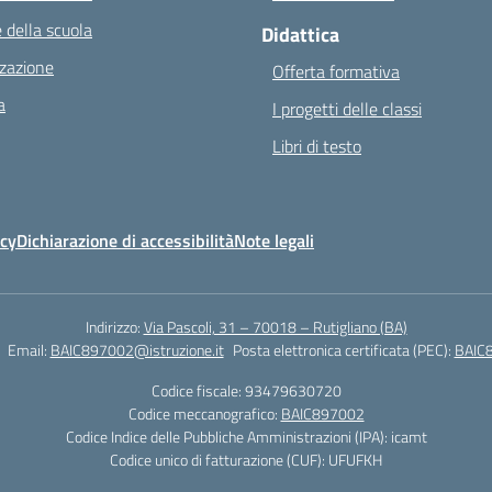
 della scuola
Didattica
zazione
Offerta formativa
a
I progetti delle classi
Libri di testo
icy
Dichiarazione di accessibilità
Note legali
Indirizzo:
Via Pascoli, 31 – 70018 – Rutigliano (BA)
Email:
BAIC897002@istruzione.it
Posta elettronica certificata (PEC):
BAIC8
Codice fiscale: 93479630720
Codice meccanografico:
BAIC897002
Codice Indice delle Pubbliche Amministrazioni (IPA): icamt
Codice unico di fatturazione (CUF): UFUFKH