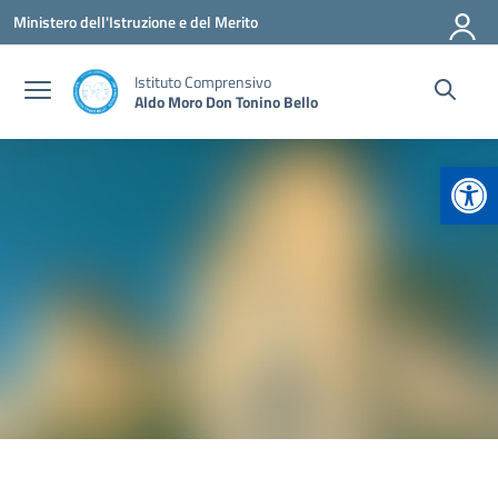
Vai ai contenuti
Vai al menu di navigazione
Vai al footer
Ministero dell'Istruzione e del Merito
Istituto Comprensivo
Aldo Moro Don Tonino Bello
Apr