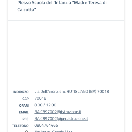
Plesso Scuola dell'Infanzia "Madre Teresa di
Calcutta"
via Dell'Andro, snc RUTIGLIANO (BA) 70018
INDIRIZZO
70018
CAP
8.00 / 12.00
ORARI
BAIC897002@istruzione.it
EMAIL
BAIC897002@pec.istruzione.it
PEC
0804761466
TELEFONO
Naviga su Google Map