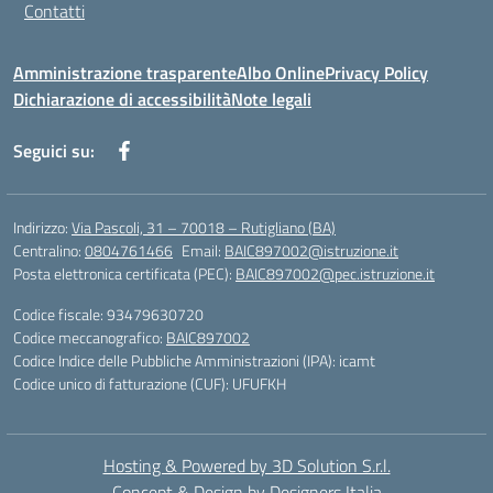
Contatti
Amministrazione trasparente
Albo Online
Privacy Policy
Dichiarazione di accessibilità
Note legali
Seguici su:
Indirizzo:
Via Pascoli, 31 – 70018 – Rutigliano (BA)
Centralino:
0804761466
Email:
BAIC897002@istruzione.it
Posta elettronica certificata (PEC):
BAIC897002@pec.istruzione.it
Codice fiscale: 93479630720
Codice meccanografico:
BAIC897002
Codice Indice delle Pubbliche Amministrazioni (IPA): icamt
Codice unico di fatturazione (CUF): UFUFKH
Hosting & Powered by 3D Solution S.r.l.
Concept & Design by Designers Italia