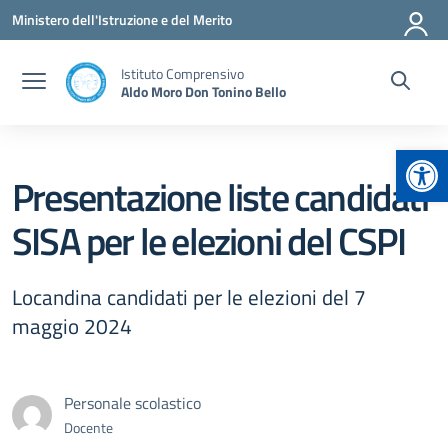
Vai ai contenuti
Vai al menu di navigazione
Vai al footer
Ministero dell'Istruzione e del Merito
Istituto Comprensivo
Aldo Moro Don Tonino Bello
Apr
Presentazione liste candidati
SISA per le elezioni del CSPI
Locandina candidati per le elezioni del 7
maggio 2024
Personale scolastico
Docente