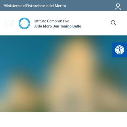
Vai ai contenuti
Vai al menu di navigazione
Vai al footer
Ministero dell'Istruzione e del Merito
Istituto Comprensivo
Aldo Moro Don Tonino Bello
Apr