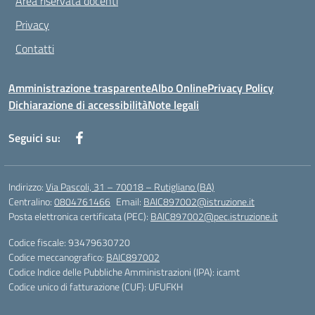
Area riservata docenti
Privacy
Contatti
Amministrazione trasparente
Albo Online
Privacy Policy
Dichiarazione di accessibilità
Note legali
Seguici su:
Indirizzo:
Via Pascoli, 31 – 70018 – Rutigliano (BA)
Centralino:
0804761466
Email:
BAIC897002@istruzione.it
Posta elettronica certificata (PEC):
BAIC897002@pec.istruzione.it
Codice fiscale: 93479630720
Codice meccanografico:
BAIC897002
Codice Indice delle Pubbliche Amministrazioni (IPA): icamt
Codice unico di fatturazione (CUF): UFUFKH