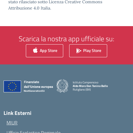
stato rilasciato sotto Licenza Creative Commons
Attribuzione 4.0 Italia.
Scarica la nostra app ufficiale su:
App Store
Play Store
Istituto Comprensivo
Aldo Moro Don Tonino Bello
Rutigliano (BA)
— Visita la pagina iniziale della scuola
Link Esterni
MIUR
Ufficio Scolastico Regionale