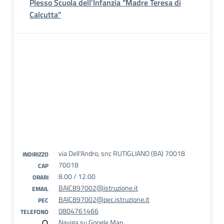
Plesso Scuola dell'Infanzia "Madre Teresa di
Calcutta"
via Dell'Andro, snc RUTIGLIANO (BA) 70018
INDIRIZZO
70018
CAP
8.00 / 12.00
ORARI
BAIC897002@istruzione.it
EMAIL
BAIC897002@pec.istruzione.it
PEC
0804761466
TELEFONO
Naviga su Google Map