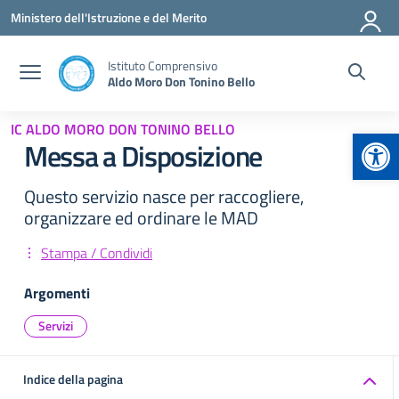
Vai ai contenuti
Vai al menu di navigazione
Vai al footer
Ministero dell'Istruzione e del Merito
Istituto Comprensivo
Aldo Moro Don Tonino Bello
IC ALDO MORO DON TONINO BELLO
Apr
Messa a Disposizione
Questo servizio nasce per raccogliere,
organizzare ed ordinare le MAD
Stampa / Condividi
Argomenti
Servizi
Indice della pagina