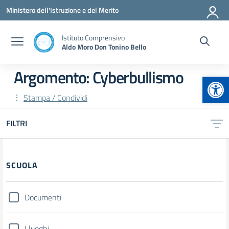
Vai ai contenuti
Vai al menu di navigazione
Vai al footer
Ministero dell'Istruzione e del Merito
Istituto Comprensivo
Aldo Moro Don Tonino Bello
Argomento: Cyberbullismo
Apr
Stampa / Condividi
FILTRI
Filtri
SCUOLA
Documenti
I luoghi