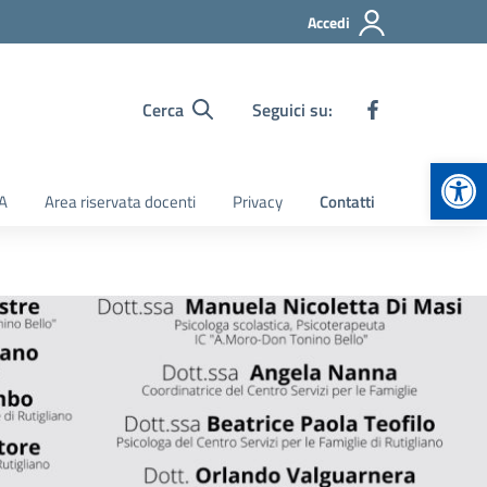
Accedi
Cerca
Seguici su:
Apr
TA
Area riservata docenti
Privacy
Contatti