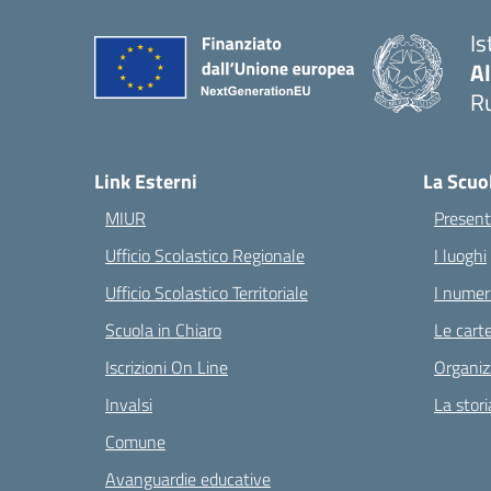
Is
A
Ru
— 
Link Esterni
La Scuo
MIUR
Present
Ufficio Scolastico Regionale
I luoghi
Ufficio Scolastico Territoriale
I numeri
Scuola in Chiaro
Le carte
Iscrizioni On Line
Organiz
Invalsi
La stori
Comune
Avanguardie educative