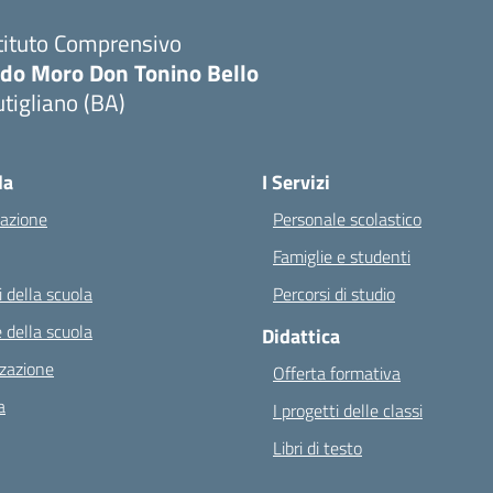
tituto Comprensivo
ldo Moro Don Tonino Bello
tigliano (BA)
Visita la pagina iniziale della scuola
la
I Servizi
azione
Personale scolastico
Famiglie e studenti
 della scuola
Percorsi di studio
 della scuola
Didattica
zazione
Offerta formativa
a
I progetti delle classi
Libri di testo