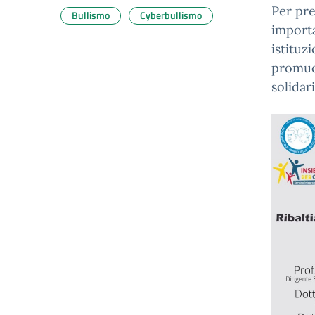
Per pre
Bullismo
Cyberbullismo
importa
istituz
promuov
solidar