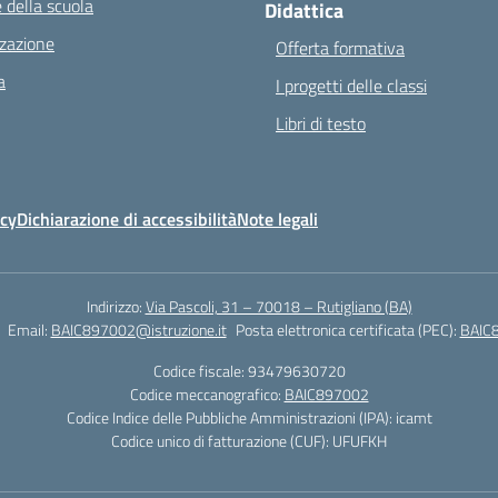
 della scuola
Didattica
zazione
Offerta formativa
a
I progetti delle classi
Libri di testo
icy
Dichiarazione di accessibilità
Note legali
Indirizzo:
Via Pascoli, 31 – 70018 – Rutigliano (BA)
Email:
BAIC897002@istruzione.it
Posta elettronica certificata (PEC):
BAIC8
Codice fiscale: 93479630720
Codice meccanografico:
BAIC897002
Codice Indice delle Pubbliche Amministrazioni (IPA): icamt
Codice unico di fatturazione (CUF): UFUFKH