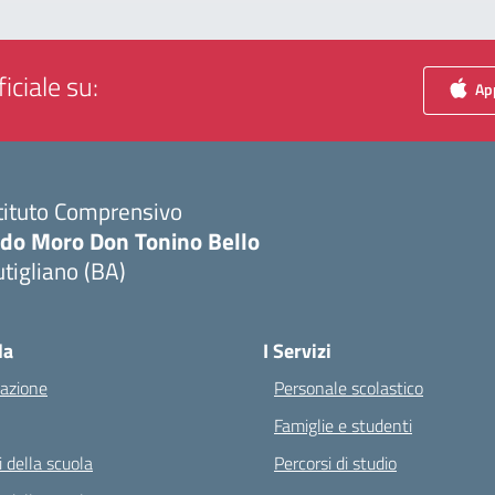
iciale su:
App
tituto Comprensivo
ldo Moro Don Tonino Bello
tigliano (BA)
Visita la pagina iniziale della scuola
la
I Servizi
azione
Personale scolastico
Famiglie e studenti
 della scuola
Percorsi di studio