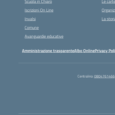
Scuola in Chiaro
Le carte
Iscrizioni On Line
Organiz
Invalsi
La stori
Comune
Avanguardie educative
Amministrazione trasparente
Albo Online
Privacy Pol
Centralino:
0804761466