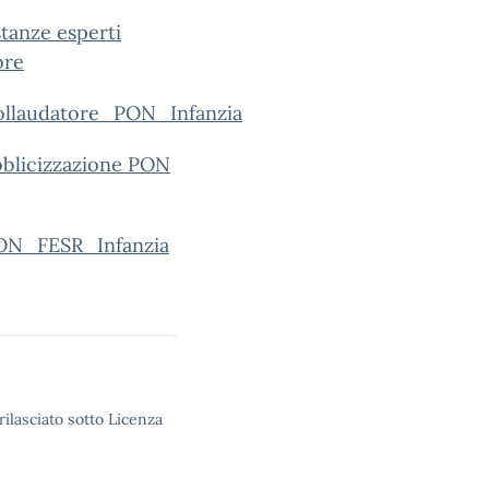
tanze esperti
ore
ollaudatore_PON_Infanzia
bblicizzazione PON
PON_FESR_Infanzia
rilasciato sotto Licenza