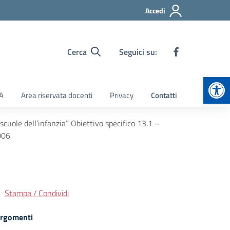
Accedi
Cerca
Seguici su:
Apr
TA
Area riservata docenti
Privacy
Contatti
cuole dell’infanzia” Obiettivo specifico 13.1 –
006
Stampa / Condividi
rgomenti