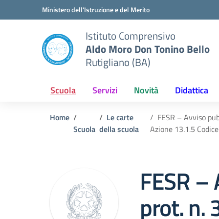
Vai ai contenuti
Vai al menu di navigazione
Vai al footer
Ministero dell'Istruzione e del Merito
Istituto Comprensivo
Aldo Moro Don Tonino Bello
Rutigliano (BA)
Scuola
Servizi
Novità
Didattica
Home
Le carte
FESR – Avviso pubb
Scuola
della scuola
Azione 13.1.5 Codi
FESR – 
prot. n.