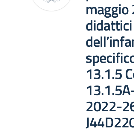
maggio 
didattici
dell’inf
specific
13.1.5 C
13.1.5
2022-26
J44D22