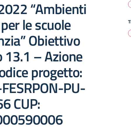
2022 “Ambienti
 per le scuole
T
anzia” Obiettivo
o 13.1 – Azione
odice progetto:
A-FESRPON-PU-
6 CUP:
000590006