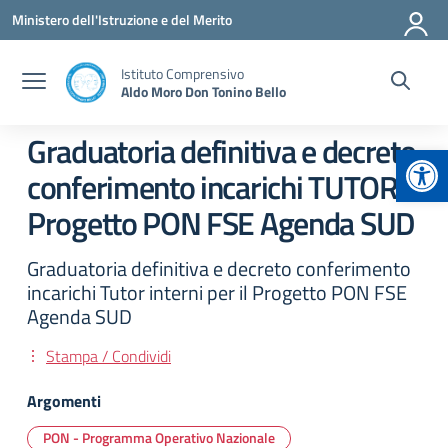
Vai ai contenuti
Vai al menu di navigazione
Vai al footer
Ministero dell'Istruzione e del Merito
Istituto Comprensivo
Aldo Moro Don Tonino Bello
Graduatoria definitiva e decreto
Apr
conferimento incarichi TUTOR
Progetto PON FSE Agenda SUD
Graduatoria definitiva e decreto conferimento
incarichi Tutor interni per il Progetto PON FSE
Agenda SUD
Stampa / Condividi
Argomenti
PON - Programma Operativo Nazionale