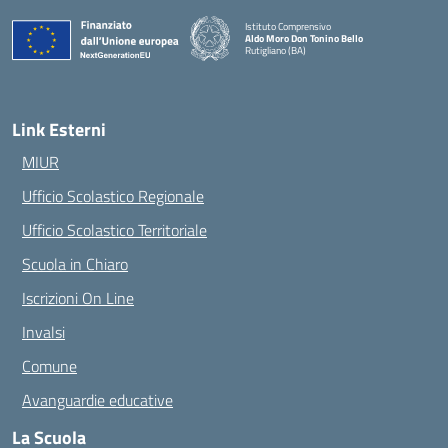
Istituto Comprensivo
Aldo Moro Don Tonino Bello
Rutigliano (BA)
— Visita la pagina iniziale della scuola
Link Esterni
MIUR
Ufficio Scolastico Regionale
Ufficio Scolastico Territoriale
Scuola in Chiaro
Iscrizioni On Line
Invalsi
Comune
Avanguardie educative
La Scuola