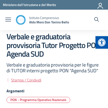
Vai ai contenuti
Vai al menu di navigazione
Vai al footer
Ministero dell'Istruzione e del Merito
Istituto Comprensivo
Aldo Moro Don Tonino Bello
Verbale e graduatoria
Apr
provvisoria Tutor Progetto PON
Agenda SUD
Verbale e graduatoria provvisoria per le figure
di TUTOR interni progetto PON "Agenda SUD"
Stampa / Condividi
Argomenti
PON - Programma Operativo Nazionale