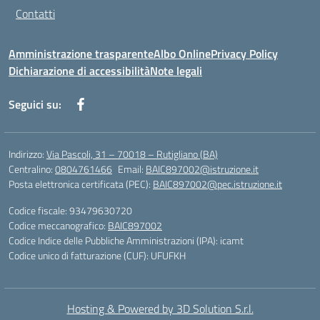
Contatti
Amministrazione trasparente
Albo Online
Privacy Policy
Dichiarazione di accessibilità
Note legali
Seguici su:
Indirizzo:
Via Pascoli, 31 – 70018 – Rutigliano (BA)
Centralino:
0804761466
Email:
BAIC897002@istruzione.it
Posta elettronica certificata (PEC):
BAIC897002@pec.istruzione.it
Codice fiscale: 93479630720
Codice meccanografico:
BAIC897002
Codice Indice delle Pubbliche Amministrazioni (IPA): icamt
Codice unico di fatturazione (CUF): UFUFKH
Hosting & Powered by 3D Solution S.r.l.