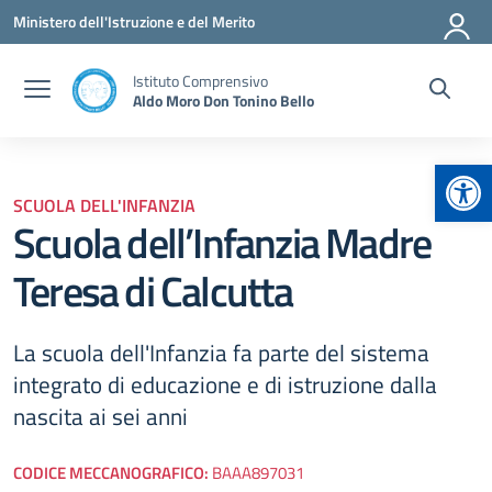
Vai ai contenuti
Vai al menu di navigazione
Vai al footer
Ministero dell'Istruzione e del Merito
Istituto Comprensivo
Aldo Moro Don Tonino Bello
Apr
SCUOLA DELL'INFANZIA
Scuola dell’Infanzia Madre
Teresa di Calcutta
La scuola dell'Infanzia fa parte del sistema
integrato di educazione e di istruzione dalla
nascita ai sei anni
CODICE MECCANOGRAFICO:
BAAA897031