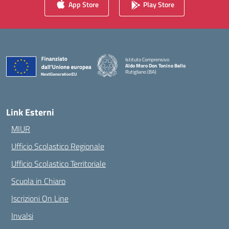
App Store
Play Store
Istituto Comprensivo
Aldo Moro Don Tonino Bello
Rutigliano (BA)
— Visita la pagina iniziale della scuola
Link Esterni
MIUR
Ufficio Scolastico Regionale
Ufficio Scolastico Territoriale
Scuola in Chiaro
Iscrizioni On Line
Invalsi