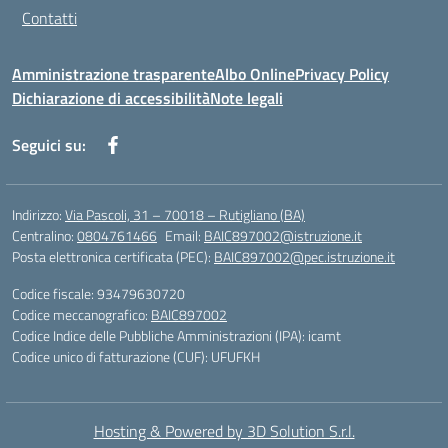
Contatti
Amministrazione trasparente
Albo Online
Privacy Policy
Dichiarazione di accessibilità
Note legali
Seguici su:
Indirizzo:
Via Pascoli, 31 – 70018 – Rutigliano (BA)
Centralino:
0804761466
Email:
BAIC897002@istruzione.it
Posta elettronica certificata (PEC):
BAIC897002@pec.istruzione.it
Codice fiscale: 93479630720
Codice meccanografico:
BAIC897002
Codice Indice delle Pubbliche Amministrazioni (IPA): icamt
Codice unico di fatturazione (CUF): UFUFKH
Hosting & Powered by 3D Solution S.r.l.