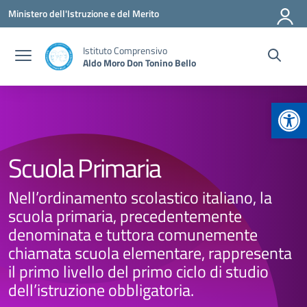
Vai ai contenuti
Vai al menu di navigazione
Vai al footer
Ministero dell'Istruzione e del Merito
Istituto Comprensivo
Aldo Moro Don Tonino Bello
Apr
Scuola Primaria
Nell’ordinamento scolastico italiano, la
scuola primaria, precedentemente
denominata e tuttora comunemente
chiamata scuola elementare, rappresenta
il primo livello del primo ciclo di studio
dell’istruzione obbligatoria.