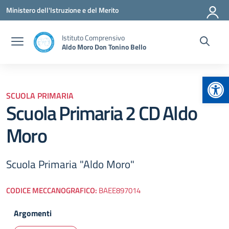
Vai ai contenuti
Vai al menu di navigazione
Vai al footer
Ministero dell'Istruzione e del Merito
Istituto Comprensivo
Aldo Moro Don Tonino Bello
Apr
SCUOLA PRIMARIA
Scuola Primaria 2 CD Aldo
Moro
Scuola Primaria "Aldo Moro"
CODICE MECCANOGRAFICO:
BAEE897014
Argomenti