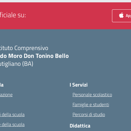
iciale su:
App
tituto Comprensivo
ldo Moro Don Tonino Bello
tigliano (BA)
Visita la pagina iniziale della scuola
la
I Servizi
azione
Personale scolastico
Famiglie e studenti
 della scuola
Percorsi di studio
 della scuola
Didattica