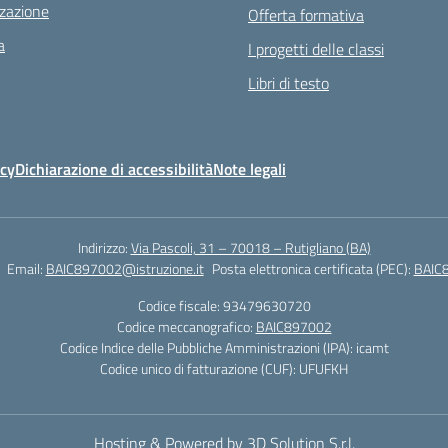
zazione
Offerta formativa
a
I progetti delle classi
Libri di testo
icy
Dichiarazione di accessibilità
Note legali
Indirizzo:
Via Pascoli, 31 – 70018 – Rutigliano (BA)
Email:
BAIC897002@istruzione.it
Posta elettronica certificata (PEC):
BAIC8
Codice fiscale: 93479630720
Codice meccanografico:
BAIC897002
Codice Indice delle Pubbliche Amministrazioni (IPA): icamt
Codice unico di fatturazione (CUF): UFUFKH
Hosting & Powered by 3D Solution S.r.l.