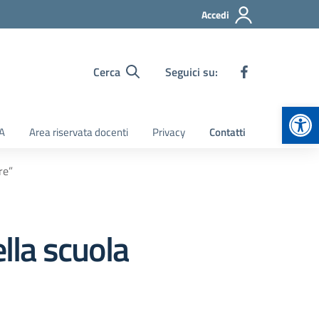
Accedi
Cerca
Seguici su:
Apr
TA
Area riservata docenti
Privacy
Contatti
re”
ella scuola