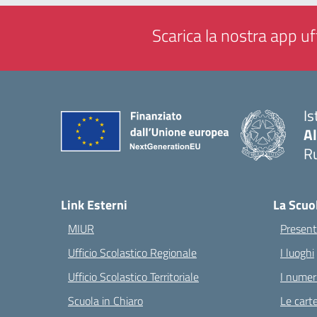
Scarica la nostra app uff
Is
A
Ru
— 
Link Esterni
La Scuo
MIUR
Present
Ufficio Scolastico Regionale
I luoghi
Ufficio Scolastico Territoriale
I numeri
Scuola in Chiaro
Le carte