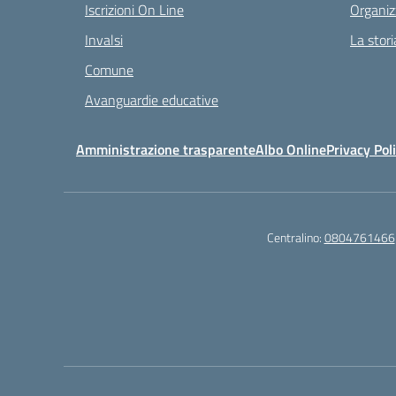
Iscrizioni On Line
Organiz
Invalsi
La stori
Comune
Avanguardie educative
Amministrazione trasparente
Albo Online
Privacy Pol
Centralino:
0804761466