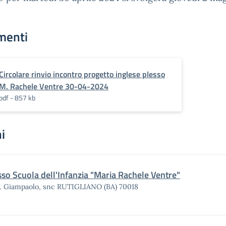
menti
Circolare rinvio incontro progetto inglese plesso
M. Rachele Ventre 30-04-2024
pdf - 857 kb
i
sso Scuola dell'Infanzia "Maria Rachele Ventre"
F. Giampaolo, snc RUTIGLIANO (BA) 70018