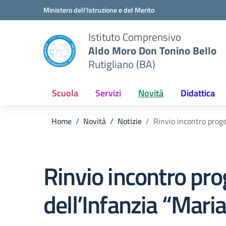
Vai ai contenuti
Vai al menu di navigazione
Vai al footer
Ministero dell'Istruzione e del Merito
Istituto Comprensivo
Aldo Moro Don Tonino Bello
Rutigliano (BA)
Scuola
Servizi
Novità
Didattica
Home
Novità
Notizie
Rinvio incontro proge
Rinvio incontro prog
dell’Infanzia “Mari