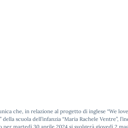
nica che, in relazione al progetto di inglese “We lov
” della scuola dell’infanzia “Maria Rachele Ventre”, l’i
o per martedì 30 aprile 2024 si svolgerà giovedì 2 ma