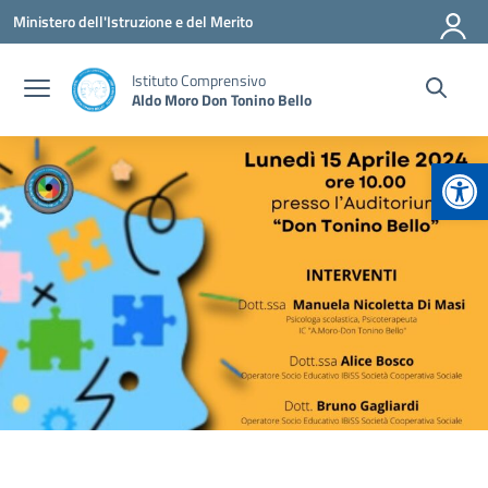
Vai ai contenuti
Vai al menu di navigazione
Vai al footer
Ministero dell'Istruzione e del Merito
Istituto Comprensivo
Aldo Moro Don Tonino Bello
Apr