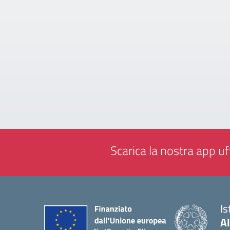
Scarica la nostra app uff
Is
A