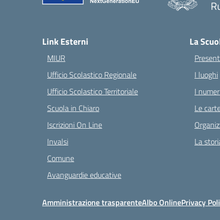
Ru
— 
Link Esterni
La Scuo
MIUR
Present
Ufficio Scolastico Regionale
I luoghi
Ufficio Scolastico Territoriale
I numeri
Scuola in Chiaro
Le carte
Iscrizioni On Line
Organiz
Invalsi
La stori
Comune
Avanguardie educative
Amministrazione trasparente
Albo Online
Privacy Pol