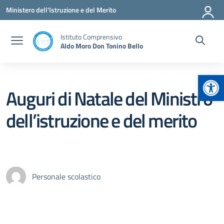
Vai ai contenuti
Vai al menu di navigazione
Vai al footer
Ministero dell'Istruzione e del Merito
Istituto Comprensivo
Aldo Moro Don Tonino Bello
Apr
Auguri di Natale del Ministro
dell’istruzione e del merito
Personale scolastico