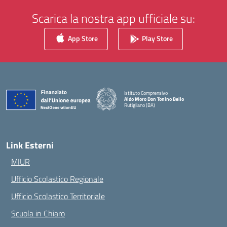
Scarica la nostra app ufficiale su:
App Store
Play Store
Istituto Comprensivo
Aldo Moro Don Tonino Bello
Rutigliano (BA)
— Visita la pagina iniziale della scuola
Link Esterni
MIUR
Ufficio Scolastico Regionale
Ufficio Scolastico Territoriale
Scuola in Chiaro