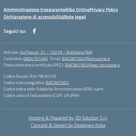
Amministrazione trasparente
Albo Online
Privacy Policy
Dichiarazione di accessibilità
Note legali
Seguici su:
Indirizzo:
Via Pascoli, 31 – 70018 – Rutigliano (BA)
Centralino:
0804761466
Email:
BAIC897002@istruzione.it
Posta elettronica certificata (PEC):
BAIC897002@pec.istruzione.it
Codice fiscale: 93479630720
Codice meccanografico:
BAIC897002
Codice Indice delle Pubbliche Amministrazioni (IPA): icamt
Codice unico di fatturazione (CUF): UFUFKH
Hosting & Powered by 3D Solution S.r.l.
Concept & Design by Designers Italia