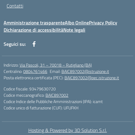
Contatti
Amministrazione trasparente
Albo Online
Privacy Policy
Dichiarazione di accessibilità
Note legali
Seguici su:
Indirizzo:
Via Pascoli, 31 – 70018 – Rutigliano (BA)
Centralino:
0804761466
Email:
BAIC897002@istruzione.it
Posta elettronica certificata (PEC):
BAIC897002@pec.istruzione.it
Codice fiscale: 93479630720
Codice meccanografico:
BAIC897002
Codice Indice delle Pubbliche Amministrazioni (IPA): icamt
Codice unico di fatturazione (CUF): UFUFKH
Hosting & Powered by 3D Solution S.r.l.