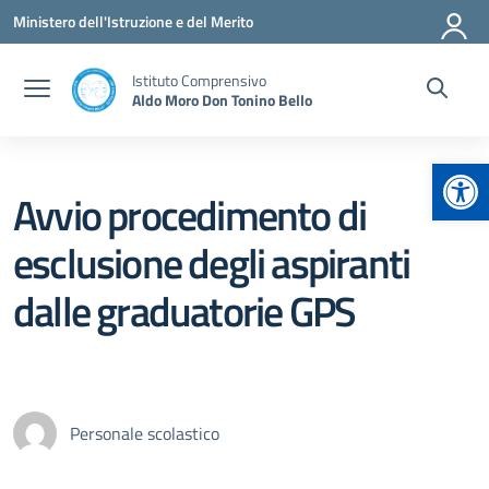
Vai ai contenuti
Vai al menu di navigazione
Vai al footer
Ministero dell'Istruzione e del Merito
Istituto Comprensivo
Aldo Moro Don Tonino Bello
Apr
Avvio procedimento di
esclusione degli aspiranti
dalle graduatorie GPS
Personale scolastico