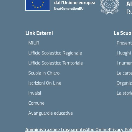
A
Ru
— 
Link Esterni
La Scuo
MIUR
Present
Ufficio Scolastico Regionale
I luoghi
Ufficio Scolastico Territoriale
I numeri
Scuola in Chiaro
Le carte
Iscrizioni On Line
Organiz
Invalsi
La stori
Comune
Avanguardie educative
Amministrazione trasparente
Albo Online
Privacy Pol