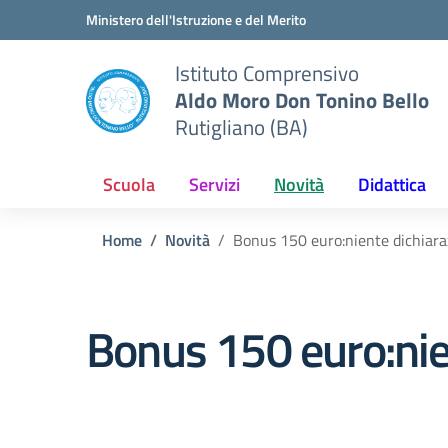
Vai ai contenuti
Vai al menu di navigazione
Vai al footer
Ministero dell'Istruzione e del Merito
Istituto Comprensivo
Aldo Moro Don Tonino Bello
Rutigliano (BA)
Scuola
Servizi
Novità
Didattica
Home
Novità
Bonus 150 euro:niente dichiara
Bonus 150 euro:nie