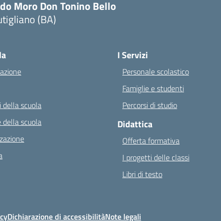
ldo Moro Don Tonino Bello
tigliano (BA)
Visita la pagina iniziale della scuola
la
I Servizi
azione
Personale scolastico
Famiglie e studenti
 della scuola
Percorsi di studio
 della scuola
Didattica
zazione
Offerta formativa
a
I progetti delle classi
Libri di testo
icy
Dichiarazione di accessibilità
Note legali