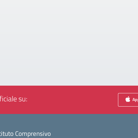
iciale su:
App
tituto Comprensivo