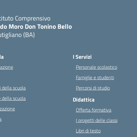
tituto Comprensivo
ldo Moro Don Tonino Bello
tigliano (BA)
Visita la pagina iniziale della scuola
la
I Servizi
azione
Personale scolastico
Famiglie e studenti
 della scuola
Percorsi di studio
 della scuola
Didattica
zazione
Offerta formativa
a
I progetti delle classi
Libri di testo