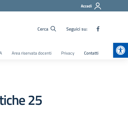
Accedi
Cerca
Seguici su:
Apr
TA
Area riservata docenti
Privacy
Contatti
tiche 25