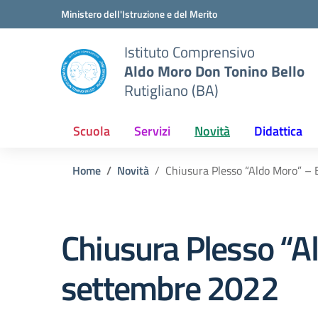
Vai ai contenuti
Vai al menu di navigazione
Vai al footer
Ministero dell'Istruzione e del Merito
Istituto Comprensivo
Aldo Moro Don Tonino Bello
Rutigliano (BA)
Scuola
Servizi
Novità
Didattica
Home
Novità
Chiusura Plesso “Aldo Moro” – 
Chiusura Plesso “Al
settembre 2022