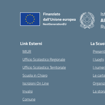
Is
A
Ru
— 
Link Esterni
La Scuo
MIUR
Present
Ufficio Scolastico Regionale
I luoghi
Ufficio Scolastico Territoriale
I numeri
Scuola in Chiaro
Le carte
Iscrizioni On Line
Organiz
Invalsi
La stori
Comune