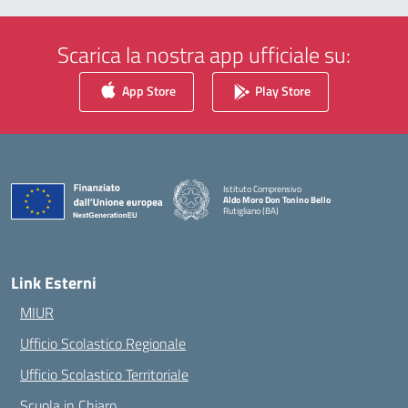
Scarica la nostra app ufficiale su:
App Store
Play Store
Istituto Comprensivo
Aldo Moro Don Tonino Bello
Rutigliano (BA)
— Visita la pagina iniziale della scuola
Link Esterni
MIUR
Ufficio Scolastico Regionale
Ufficio Scolastico Territoriale
Scuola in Chiaro