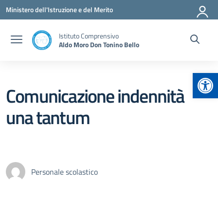
Vai ai contenuti
Vai al menu di navigazione
Vai al footer
Ministero dell'Istruzione e del Merito
Istituto Comprensivo
Aldo Moro Don Tonino Bello
Apr
Comunicazione indennità
una tantum
Personale scolastico