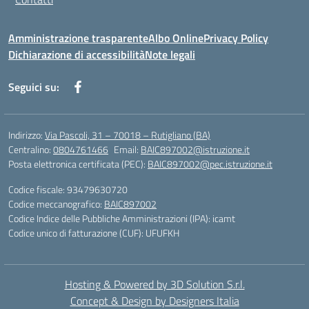
Amministrazione trasparente
Albo Online
Privacy Policy
Dichiarazione di accessibilità
Note legali
Seguici su:
Indirizzo:
Via Pascoli, 31 – 70018 – Rutigliano (BA)
Centralino:
0804761466
Email:
BAIC897002@istruzione.it
Posta elettronica certificata (PEC):
BAIC897002@pec.istruzione.it
Codice fiscale: 93479630720
Codice meccanografico:
BAIC897002
Codice Indice delle Pubbliche Amministrazioni (IPA): icamt
Codice unico di fatturazione (CUF): UFUFKH
Hosting & Powered by 3D Solution S.r.l.
Concept & Design by Designers Italia