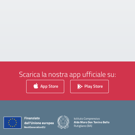
Scarica la nostra app ufficiale su:
App Store
Play Store
Istituto Comprensivo
Aldo Moro Don Tonino Bello
Rutigliano (BA)
— Visita la pagina iniziale della scuola