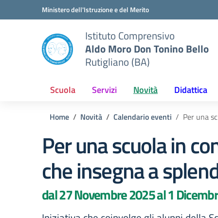
Vai ai contenuti
Vai al menu di navigazione
Vai al footer
Ministero dell'Istruzione e del Merito
Istituto Comprensivo
Aldo Moro Don Tonino Bello
Rutigliano (BA)
Scuola
Servizi
Novità
Didattica
Home
Novità
Calendario eventi
Per una sc
Per una scuola in co
che insegna a splend
dal 27 Novembre 2025 al 1 Dicemb
Iniziativa che coinvolge gli alunni della S