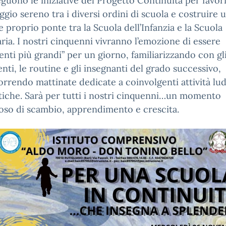
eguono le iniziative del Progetto Continuità per favor
ggio sereno tra i diversi ordini di scuola e costruire 
e proprio ponte tra la Scuola dell’Infanzia e la Scuola
ria. I nostri cinquenni vivranno l’emozione di essere
enti più grandi” per un giorno, familiarizzando con gl
nti, le routine e gli insegnanti del grado successivo,
orrendo mattinate dedicate a coinvolgenti attività lu
tiche. Sarà per tutti i nostri cinquenni…un momento
oso di scambio, apprendimento e crescita.