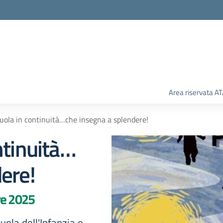
Area riservata A
uola in continuità…che insegna a splendere!
ntinuità…
ere!
re 2025
cuola dell'Infanzia e