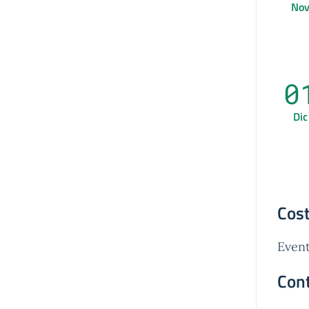
No
0
Dic
Cost
Event
Cont