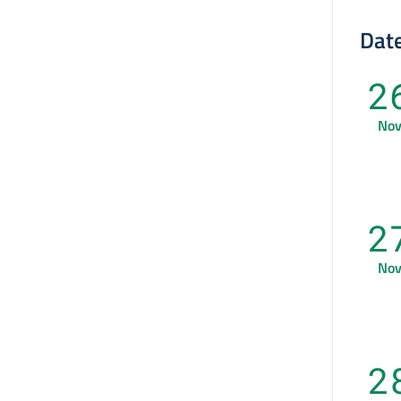
Date
2
No
2
No
2