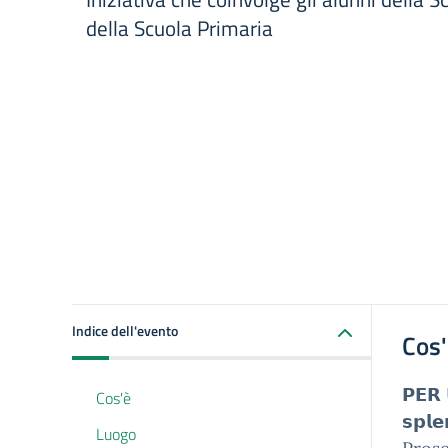
della Scuola Primaria
Indice dell'evento
Cos
𝗣𝗘𝗥 
Cos'è
𝘀𝗽𝗹𝗲
Luogo