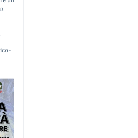
ire un
un
i
dico-