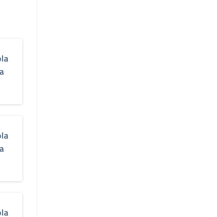
ola
la
ola
la
ola