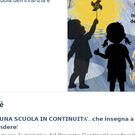
'è
𝗨𝗡𝗔 𝗦𝗖𝗨𝗢𝗟𝗔 𝗜𝗡 𝗖𝗢𝗡𝗧𝗜𝗡𝗨𝗜𝗧
A’
…𝗰𝗵𝗲 𝗶𝗻𝘀𝗲𝗴𝗻𝗮 𝗮
𝗻𝗱𝗲𝗿𝗲!