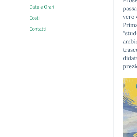
​Pros
Date e Orari
passa
vero 
Costi
Prima
Contatti
“stud
ambie
trasc
didat
prezi