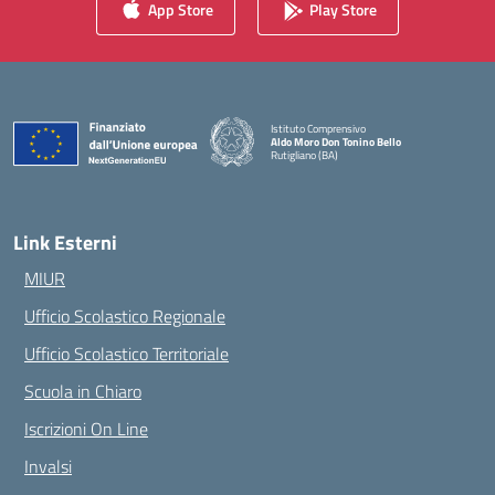
App Store
Play Store
Istituto Comprensivo
Aldo Moro Don Tonino Bello
Rutigliano (BA)
— Visita la pagina iniziale della scuola
Link Esterni
MIUR
Ufficio Scolastico Regionale
Ufficio Scolastico Territoriale
Scuola in Chiaro
Iscrizioni On Line
Invalsi