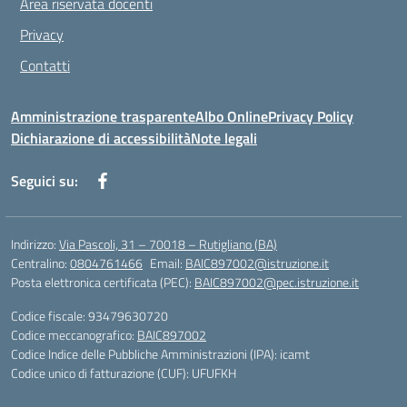
Area riservata docenti
Privacy
Contatti
Amministrazione trasparente
Albo Online
Privacy Policy
Dichiarazione di accessibilità
Note legali
Seguici su:
Indirizzo:
Via Pascoli, 31 – 70018 – Rutigliano (BA)
Centralino:
0804761466
Email:
BAIC897002@istruzione.it
Posta elettronica certificata (PEC):
BAIC897002@pec.istruzione.it
Codice fiscale: 93479630720
Codice meccanografico:
BAIC897002
Codice Indice delle Pubbliche Amministrazioni (IPA): icamt
Codice unico di fatturazione (CUF): UFUFKH