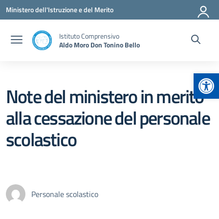
Vai ai contenuti
Vai al menu di navigazione
Vai al footer
Ministero dell'Istruzione e del Merito
Istituto Comprensivo
Aldo Moro Don Tonino Bello
Apr
Note del ministero in merito
alla cessazione del personale
scolastico
Personale scolastico