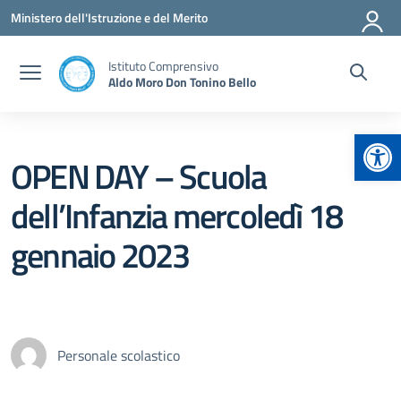
Vai ai contenuti
Vai al menu di navigazione
Vai al footer
Ministero dell'Istruzione e del Merito
Istituto Comprensivo
Aldo Moro Don Tonino Bello
Apr
OPEN DAY – Scuola
dell’Infanzia mercoledì 18
gennaio 2023
Personale scolastico