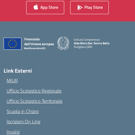
App Store
Play Store
Istituto Comprensivo
Aldo Moro Don Tonino Bello
Rutigliano (BA)
— Visita la pagina iniziale della scuola
Link Esterni
MIUR
Ufficio Scolastico Regionale
Ufficio Scolastico Territoriale
Scuola in Chiaro
Iscrizioni On Line
Invalsi