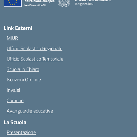
Aldo Moro Don Tonino Bello
Rutigliano (BA)
— Visita la pagina iniziale della scuola
Link Esterni
MIUR
Ufficio Scolastico Regionale
Ufficio Scolastico Territoriale
Scuola in Chiaro
Iscrizioni On Line
Invalsi
Comune
Avanguardie educative
La Scuola
Presentazione