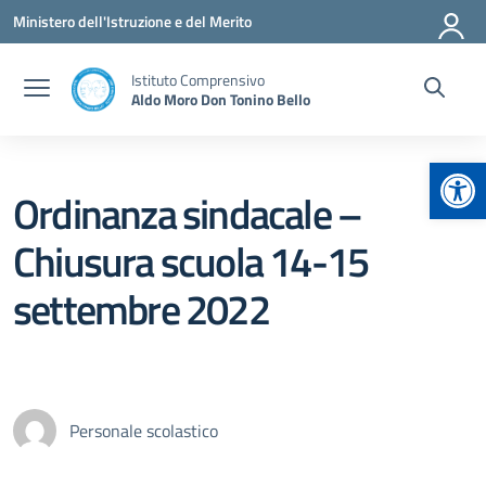
Vai ai contenuti
Vai al menu di navigazione
Vai al footer
Ministero dell'Istruzione e del Merito
Istituto Comprensivo
Aldo Moro Don Tonino Bello
Apr
Ordinanza sindacale –
Chiusura scuola 14-15
settembre 2022
Personale scolastico