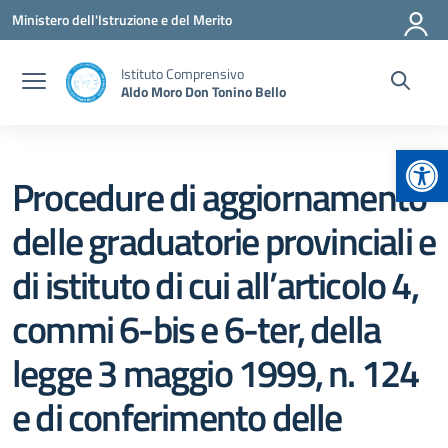
Vai ai contenuti
Vai al menu di navigazione
Vai al footer
Ministero dell'Istruzione e del Merito
Istituto Comprensivo
Aldo Moro Don Tonino Bello
Apr
Procedure di aggiornamento
delle graduatorie provinciali e
di istituto di cui all’articolo 4,
commi 6-bis e 6-ter, della
legge 3 maggio 1999, n. 124
e di conferimento delle