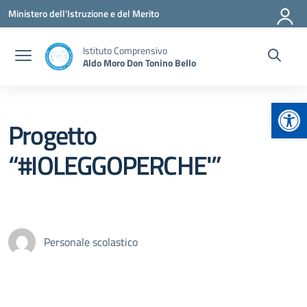
Vai ai contenuti
Vai al menu di navigazione
Vai al footer
Ministero dell'Istruzione e del Merito
Istituto Comprensivo
Aldo Moro Don Tonino Bello
Apr
Progetto
“#IOLEGGOPERCHE'”
Personale scolastico