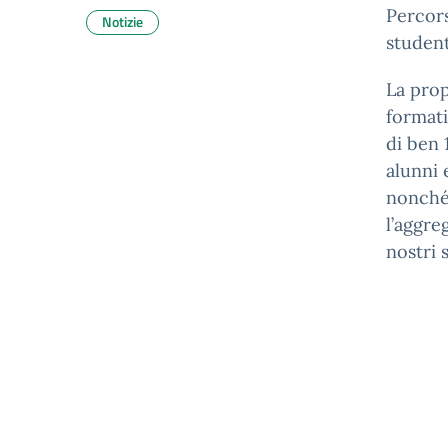
Percors
Notizie
student
La prop
formati
di ben 
alunni 
nonché 
l’aggreg
nostri 