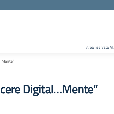
Area riservata A
l…Mente”
scere Digital…Mente”