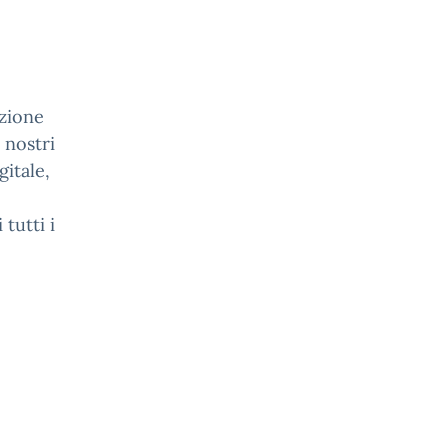
.
azione
 nostri
gitale,
 tutti i