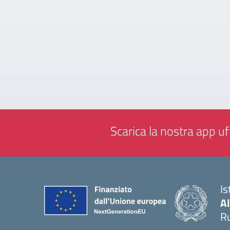
Scarica la nostra app uff
Is
A
Ru