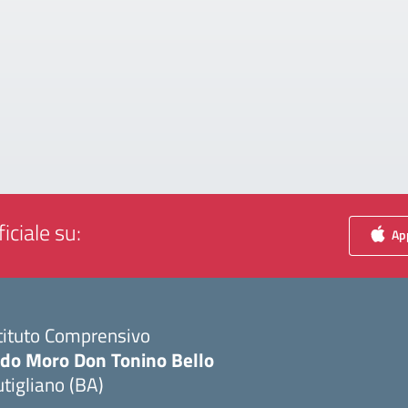
iciale su:
App
tituto Comprensivo
ldo Moro Don Tonino Bello
tigliano (BA)