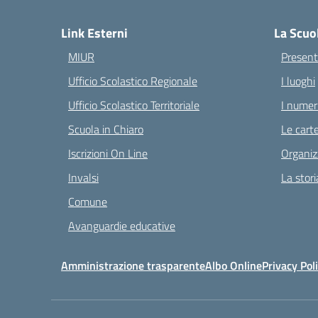
— 
Link Esterni
La Scuo
MIUR
Present
Ufficio Scolastico Regionale
I luoghi
Ufficio Scolastico Territoriale
I numeri
Scuola in Chiaro
Le carte
Iscrizioni On Line
Organiz
Invalsi
La stori
Comune
Avanguardie educative
Amministrazione trasparente
Albo Online
Privacy Pol