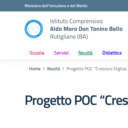
Vai ai contenuti
Vai al menu di navigazione
Vai al footer
Ministero dell'Istruzione e del Merito
Istituto Comprensivo
Aldo Moro Don Tonino Bello
Rutigliano (BA)
Scuola
Servizi
Novità
Didattica
Home
Novità
Progetto POC “Crescere Digita
Progetto POC “Cre