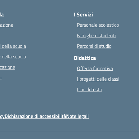
Visita la pagina iniziale della scuola
la
I Servizi
azione
Personale scolastico
Famiglie e studenti
 della scuola
Percorsi di studio
 della scuola
Didattica
zazione
Offerta formativa
a
I progetti delle classi
Libri di testo
icy
Dichiarazione di accessibilità
Note legali