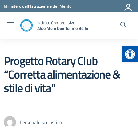
Vai ai contenuti
Vai al menu di navigazione
Vai al footer
Ministero dell'Istruzione e del Merito
Istituto Comprensivo
Aldo Moro Don Tonino Bello
Apr
Progetto Rotary Club
“Corretta alimentazione &
stile di vita”
Personale scolastico