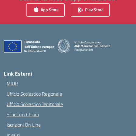
App Store
Play Store
Istituto Comprensivo
Aldo Moro Don Tonino Bello
Rutigliano (BA)
— Visita la pagina iniziale della scuola
Link Esterni
MIUR
Ufficio Scolastico Regionale
Ufficio Scolastico Territoriale
Scuola in Chiaro
Iscrizioni On Line
Invalsi