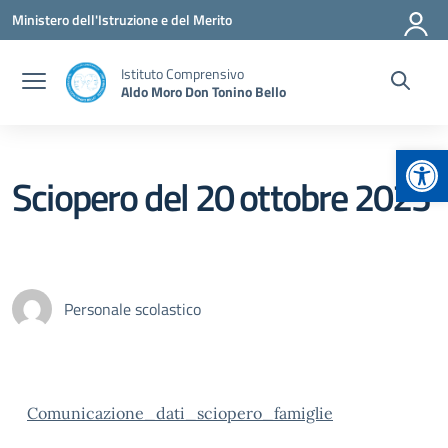
Vai ai contenuti
Vai al menu di navigazione
Vai al footer
Ministero dell'Istruzione e del Merito
Istituto Comprensivo
Aldo Moro Don Tonino Bello
Apr
Sciopero del 20 ottobre 2023
Personale scolastico
Comunicazione_dati_sciopero_famiglie