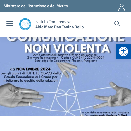
Vai ai contenuti
Vai al menu di navigazione
Vai al footer
Ministero dell'Istruzione e del Merito
Istituto Comprensivo
Aldo Moro Don Tonino Bello
Apr