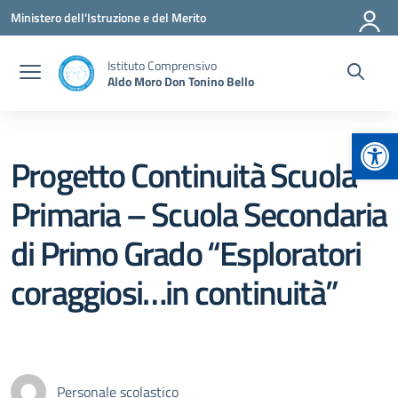
Vai ai contenuti
Vai al menu di navigazione
Vai al footer
Ministero dell'Istruzione e del Merito
Istituto Comprensivo
Aldo Moro Don Tonino Bello
Apr
Progetto Continuità Scuola
Primaria – Scuola Secondaria
di Primo Grado “Esploratori
coraggiosi…in continuità”
Personale scolastico